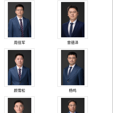
周佳军
曾德泽
颜雪松
杨鸣