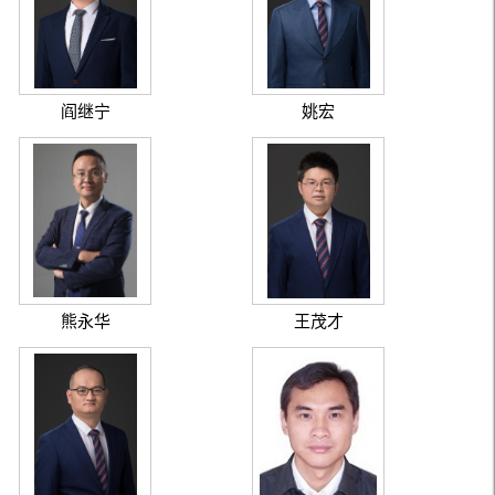
阎继宁
姚宏
熊永华
王茂才