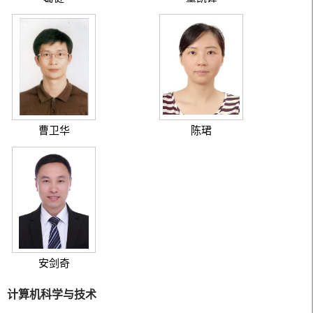
曹卫华
陈珺
安剑奇
计算机科学与技术