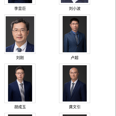
李显巨
刘小波
刘刚
卢超
胡成玉
龚文引