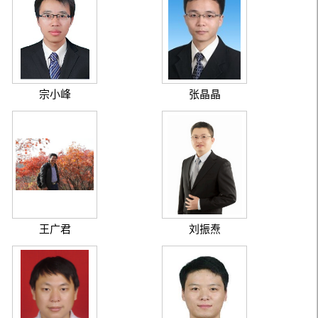
宗小峰
张晶晶
王广君
刘振焘