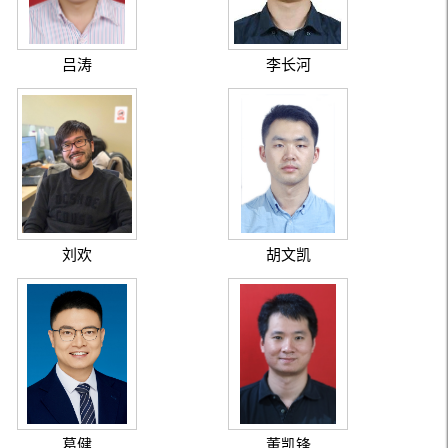
吕涛
李长河
刘欢
胡文凯
葛健
董凯锋