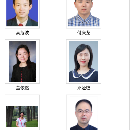
高旭波
付庆龙
董依然
邓娅敏