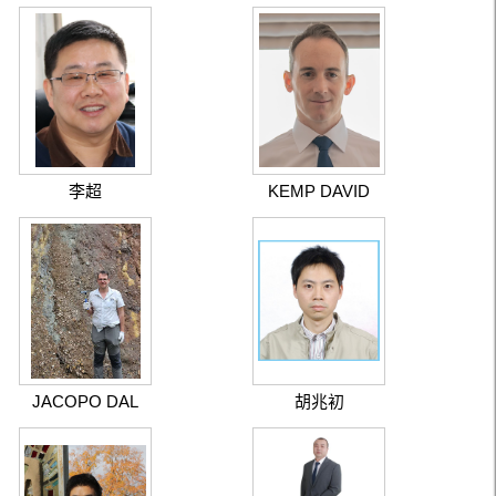
李超
KEMP DAVID
BRYAN
JACOPO DAL
胡兆初
CORSO