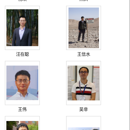
汪在聪
王信水
王伟
吴非