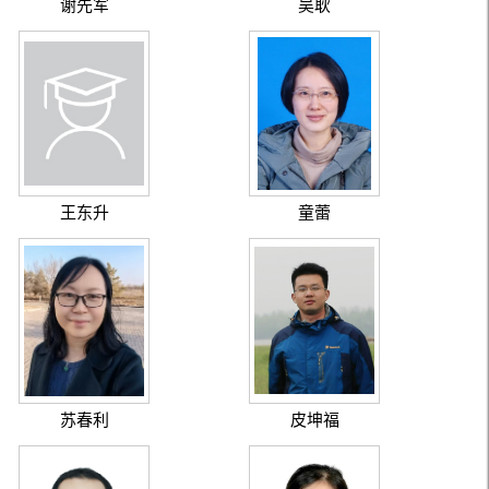
谢先军
吴耿
王东升
童蕾
苏春利
皮坤福