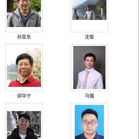
孙亚东
沈俊
邱华宁
马强