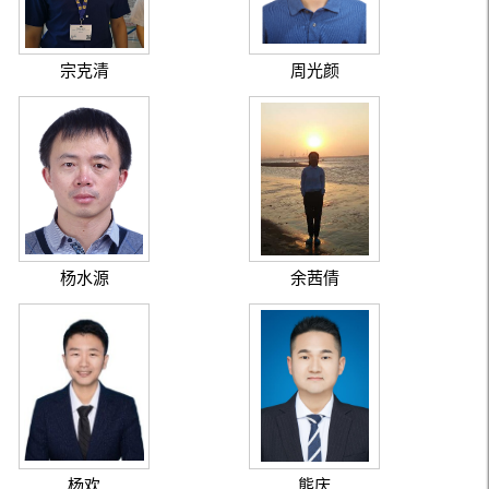
宗克清
周光颜
杨水源
余茜倩
杨欢
熊庆