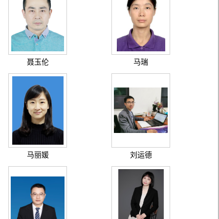
聂玉伦
马瑞
马丽媛
刘运德