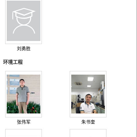
刘勇胜
环境工程
张伟军
朱书奎