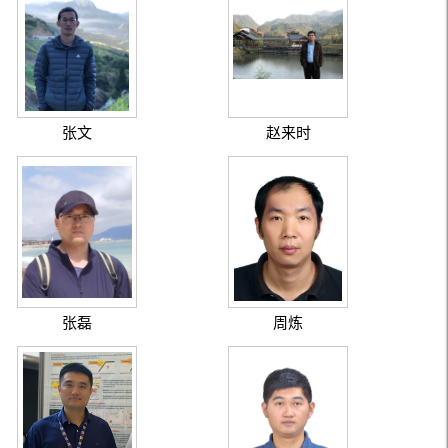
张文
赵来时
张磊
周炼