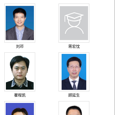
刘邓
蒋宏忱
瞿程凯
顾延生