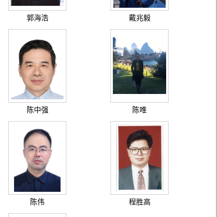
郭海浩
戴兆毅
陈中强
陈唯
陈伟
程胜高