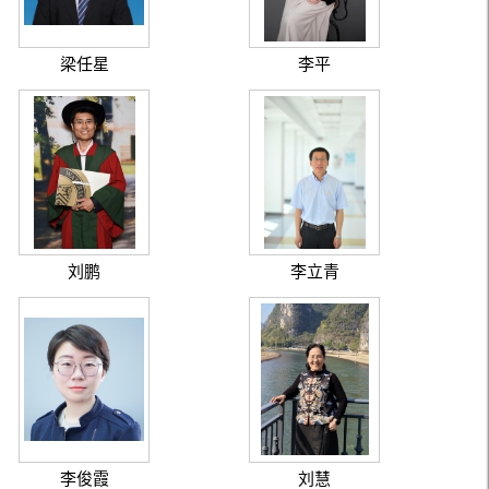
梁任星
李平
刘鹏
李立青
李俊霞
刘慧