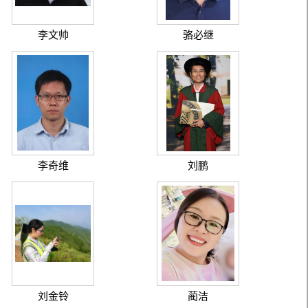
李文帅
骆必继
李奇维
刘鹏
刘金铃
蔺洁