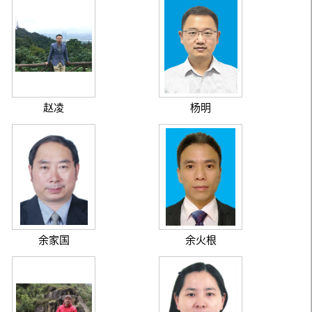
赵凌
杨明
余家国
余火根