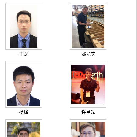
于龙
姚光庆
杨峰
许星光