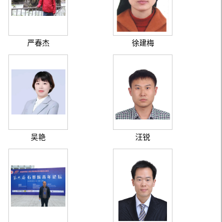
严春杰
徐建梅
吴艳
汪锐