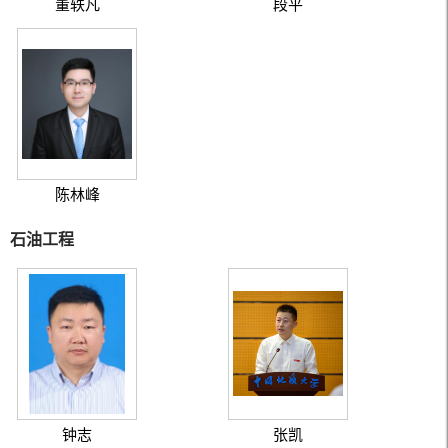
董轶凡
段平
陈林峰
石油工程
钟志
张凯