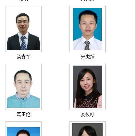
汤鑫军
宋虎跃
聂玉伦
娄筱叮