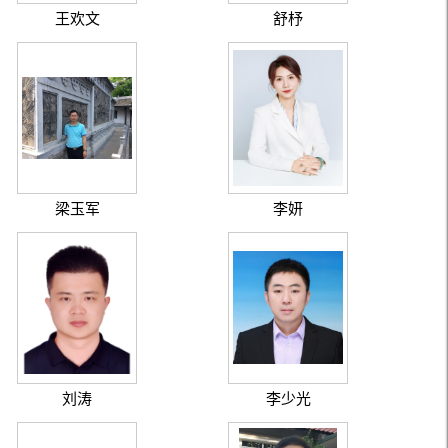
王欢文
舒杼
梁玉军
李妍
刘涛
李少光