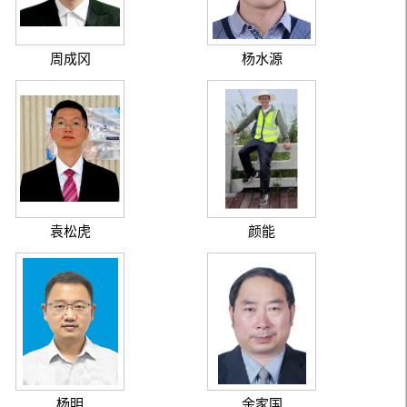
周成冈
杨水源
袁松虎
颜能
杨明
余家国