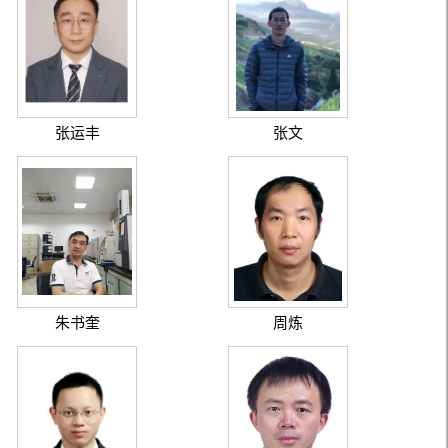
张运丰
张文
朱书奎
周炼