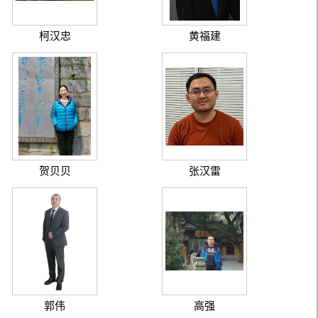
柯汉忠
黄福建
贺贝贝
张汉雷
郭伟
高强