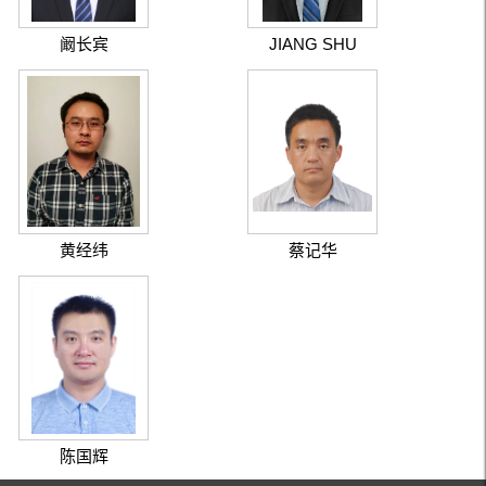
阚长宾
JIANG SHU
黄经纬
蔡记华
陈国辉