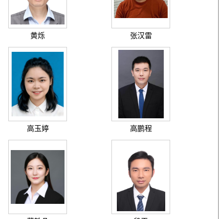
黄烁
张汉雷
高玉婷
高鹏程