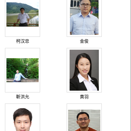
柯汉忠
金俊
靳洪允
黄羽