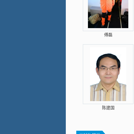
傅磊
陈建国