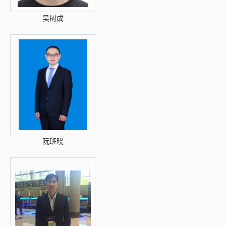
吴树成
阮班晓