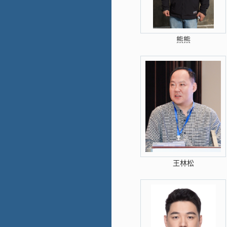
熊熊
王林松