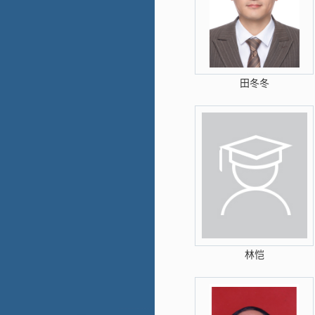
田冬冬
林恺