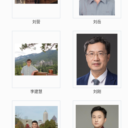
刘营
刘岳
李建慧
刘刚