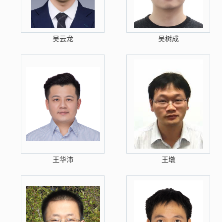
吴云龙
吴树成
王华沛
王墩