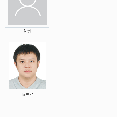
陆洲
陈界宏