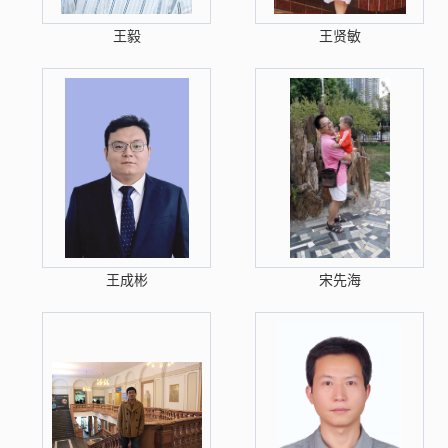
王毅
王贤敏
王成彬
宋先海