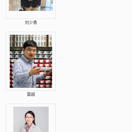
刘少勇
雷超