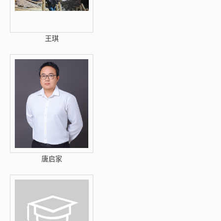
王琪
唐启家