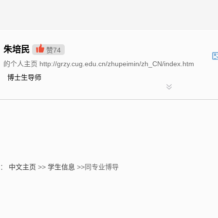
朱培民
赞
74
的个人主页 http://grzy.cug.edu.cn/zhupeimin/zh_CN/index.htm
博士生导师
置：
中文主页
>>
学生信息
>>同专业博导