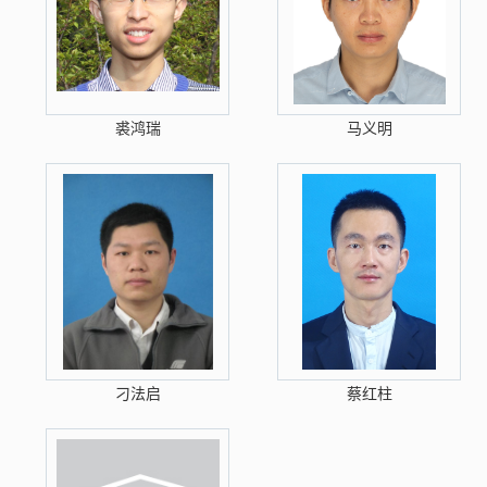
裘鸿瑞
马义明
刁法启
蔡红柱