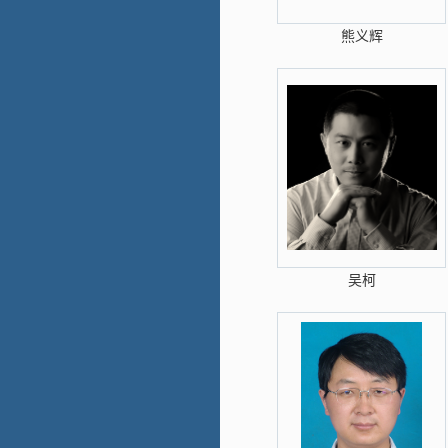
熊义辉
吴柯