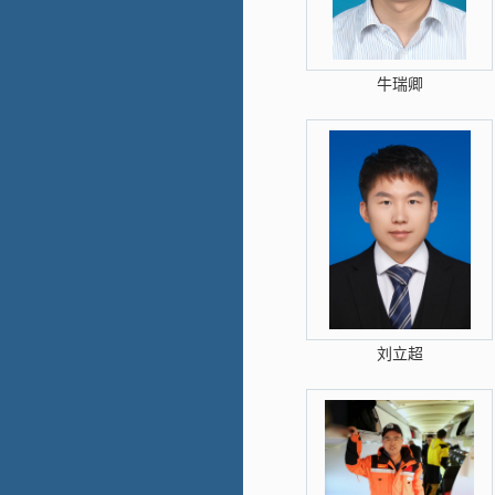
牛瑞卿
刘立超