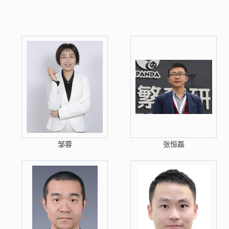
邹蓉
张恒磊