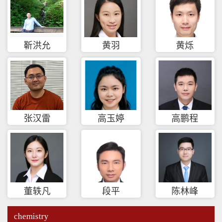
靳洪允
黄羽
黄烁
张汉雷
高玉婷
高鹏程
董轶凡
段平
陈林峰
chemistry