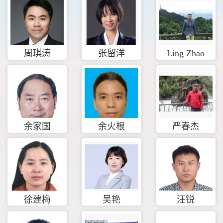
周琪涛
张留洋
Ling Zhao
余家国
余火根
严春杰
徐建梅
吴艳
汪锐