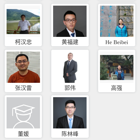
柯汉忠
黄福建
He Beibei
张汉雷
郭伟
高强
董媛
陈林峰