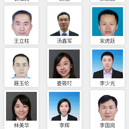
王立柱
汤鑫军
宋虎跃
聂玉伦
娄筱叮
李少光
林美华
李辉
李国岗