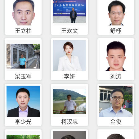
王立柱
王欢文
舒杼
梁玉军
李妍
刘涛
李少光
柯汉忠
金俊