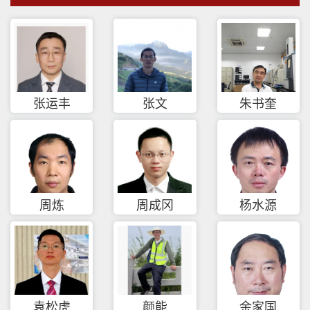
张运丰
张文
朱书奎
周炼
周成冈
杨水源
袁松虎
颜能
余家国