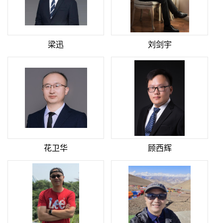
梁迅
刘剑宇
花卫华
顾西辉