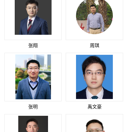
张翔
周琪
张明
禹文豪