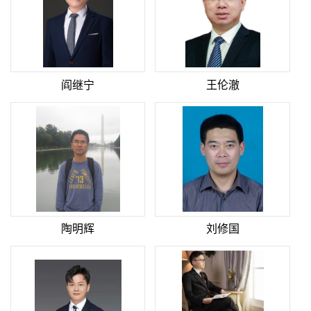
阎继宁
王伦澈
陶明辉
刘修国