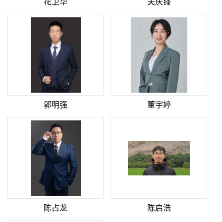
花卫华
关庆锋
郭明强
董宇婷
陈占龙
陈启浩