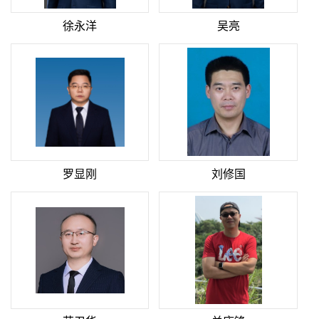
徐永洋
吴亮
罗显刚
刘修国