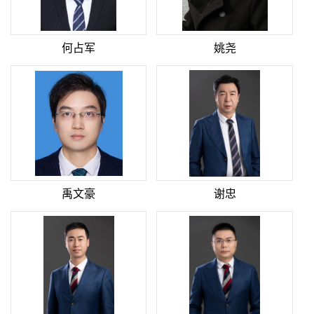
何占军
姚尧
禹文豪
谢忠