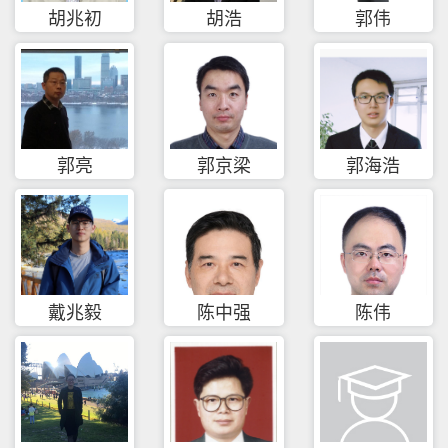
胡兆初
胡浩
郭伟
郭亮
郭京梁
郭海浩
戴兆毅
陈中强
陈伟