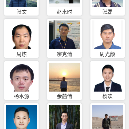
张文
赵来时
张磊
周炼
宗克清
周光颜
杨水源
余茜倩
杨欢