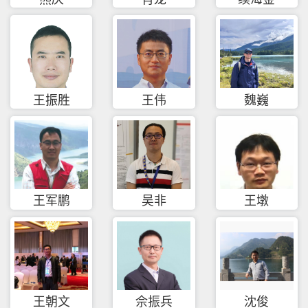
王振胜
王伟
魏巍
王军鹏
吴非
王墩
王朝文
佘振兵
沈俊