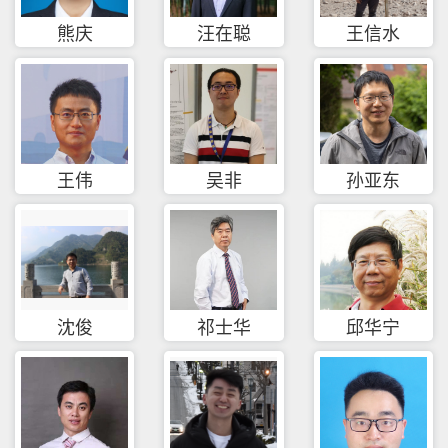
熊庆
汪在聪
王信水
王伟
吴非
孙亚东
沈俊
祁士华
邱华宁