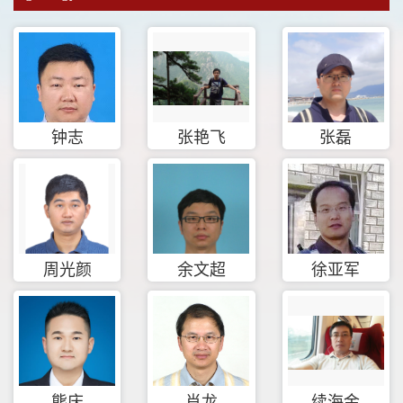
钟志
张艳飞
张磊
周光颜
余文超
徐亚军
熊庆
肖龙
续海金