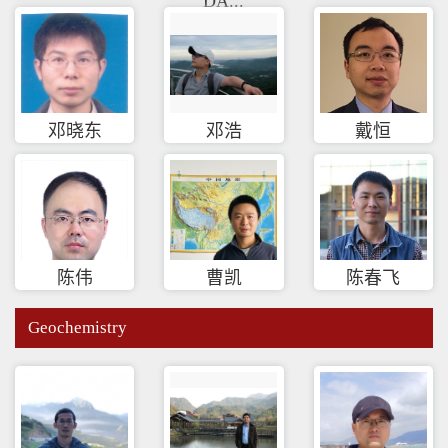
DA...
邓晓东
邓浩
戴恒
陈伟
曹凯
陈春飞
Geochemistry