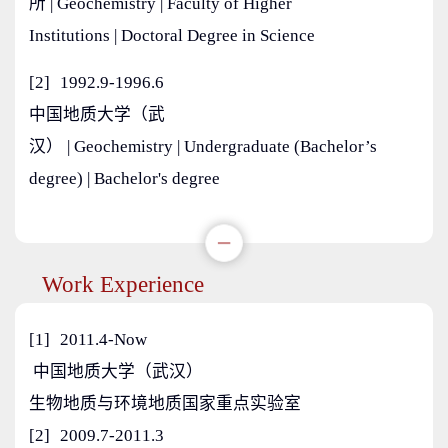
所 | Geochemistry | Faculty of Higher
Institutions | Doctoral Degree in Science
[2]
1992.9-1996.6
中国地质大学（武
汉） | Geochemistry | Undergraduate (Bachelor’s
degree) | Bachelor's degree
Work Experience
[1]
2011.4-Now
中国地质大学（武汉）
生物地质与环境地质国家重点实验室
[2]
2009.7-2011.3