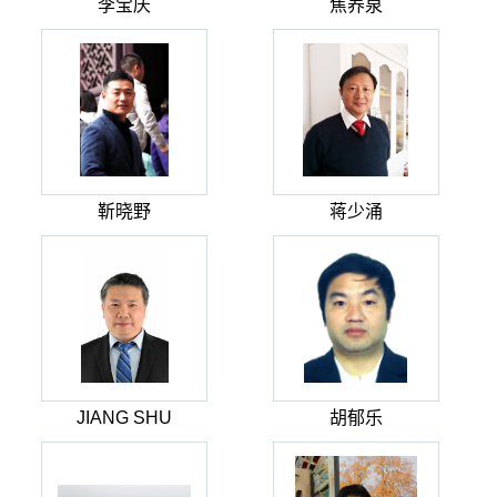
李宝庆
焦养泉
靳晓野
蒋少涌
JIANG SHU
胡郁乐