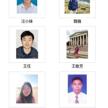
汪小妹
魏巍
王任
王敏芳