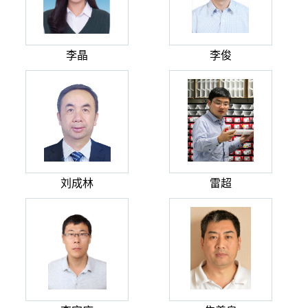
李晶
李俊
刘成林
雷超