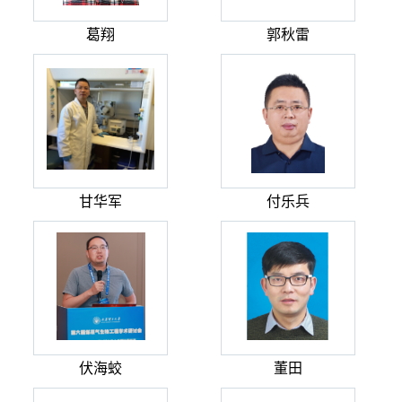
葛翔
郭秋雷
甘华军
付乐兵
伏海蛟
董田