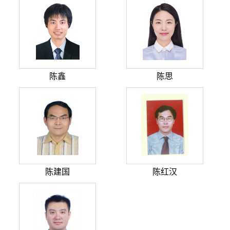
陈鑫
陈思
陈建国
陈红汉