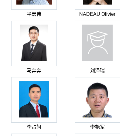
平宏伟
NADEAU Olivier
马奔奔
刘泽瑞
李占轲
李艳军