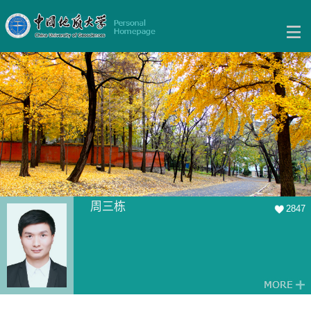
周三栋
2847