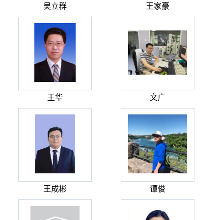
吴立群
王家豪
王华
文广
王成彬
谭俊