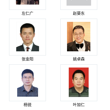
左仁广
赵葵东
张金阳
姚卓森
杨锐
叶加仁