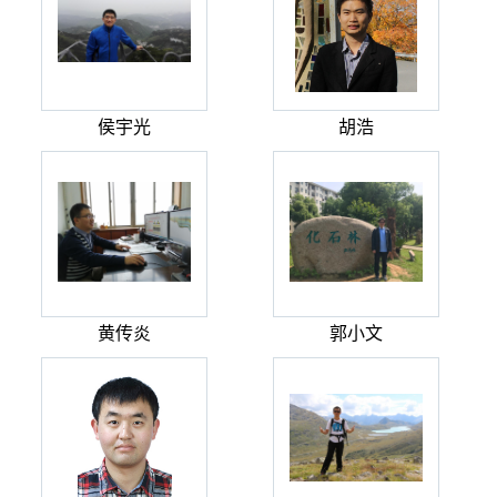
侯宇光
胡浩
黄传炎
郭小文