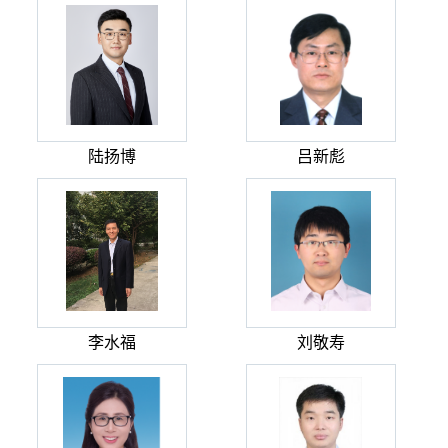
陆扬博
吕新彪
李水福
刘敬寿