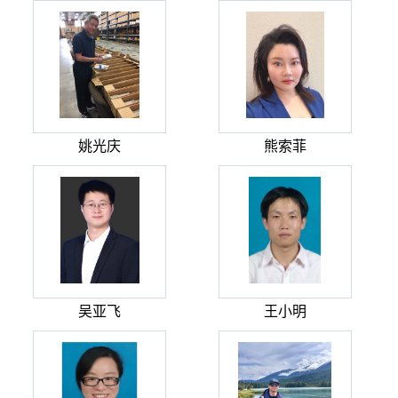
姚光庆
熊索菲
吴亚飞
王小明