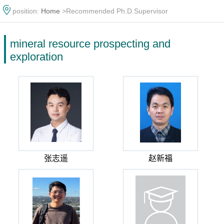
position:
Home
>Recommended Ph.D.Supervisor
mineral resource prospecting and
exploration
张志遥
赵新福