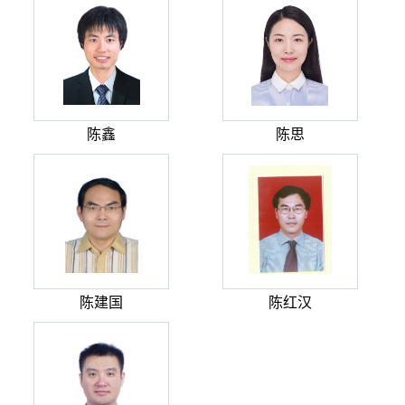
陈鑫
陈思
陈建国
陈红汉