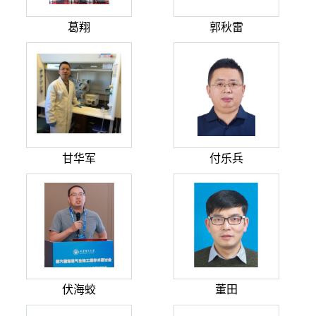
葛翔
郭秋雷
甘华军
付乐兵
伏海蛟
董田