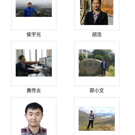
侯宇光
胡浩
黄传炎
郭小文