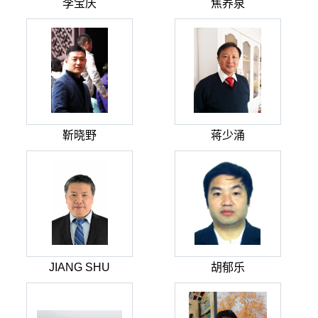
李宝庆
焦养泉
靳晓野
蒋少涌
JIANG SHU
胡郁乐