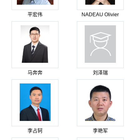
平宏伟
NADEAU Olivier
马奔奔
刘泽瑞
李占轲
李艳军