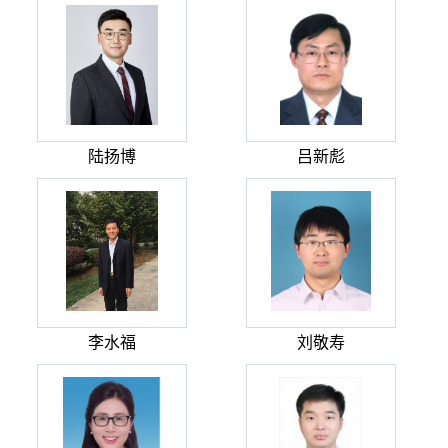
陆扬博
吕新彪
李水福
刘敬寿