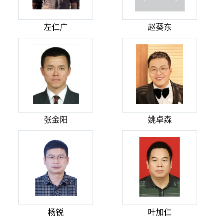
左仁广
赵葵东
张金阳
姚卓森
杨锐
叶加仁