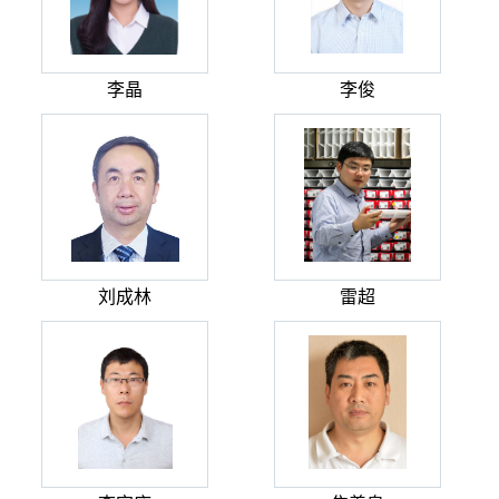
李晶
李俊
刘成林
雷超