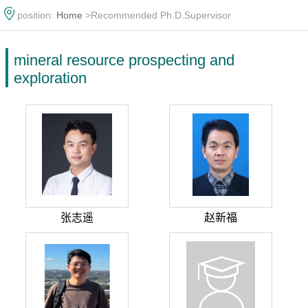
position:
Home
>Recommended Ph.D.Supervisor
mineral resource prospecting and
exploration
张志遥
赵新福