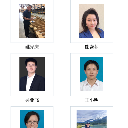
姚光庆
熊索菲
吴亚飞
王小明