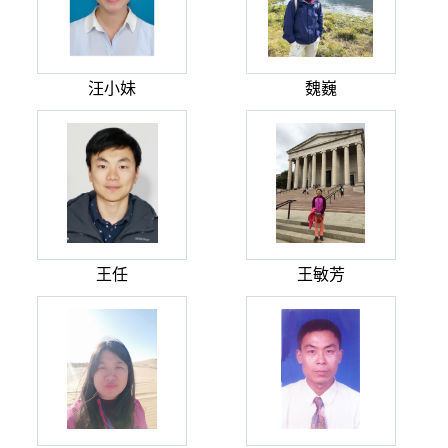
汪小妹
魏巍
王任
王敏芳