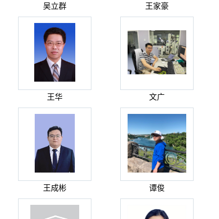
吴立群
王家豪
王华
文广
王成彬
谭俊