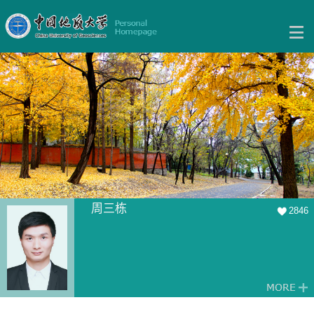
周三栋
2846