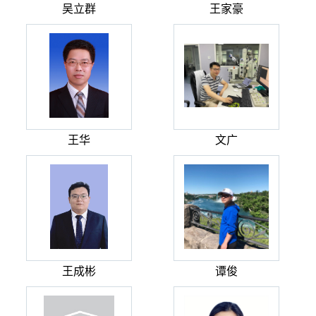
吴立群
王家豪
王华
文广
王成彬
谭俊