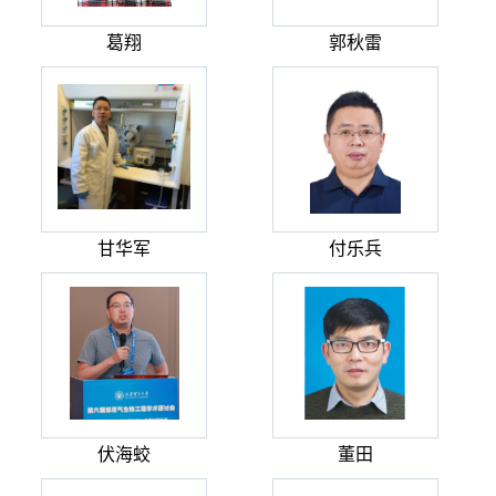
葛翔
郭秋雷
甘华军
付乐兵
伏海蛟
董田