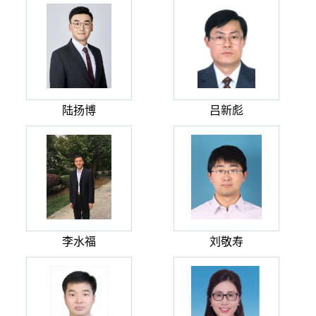
陆扬博
吕新彪
李水福
刘敬寿