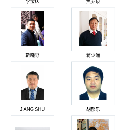
李宝庆
焦养泉
靳晓野
蒋少涌
JIANG SHU
胡郁乐