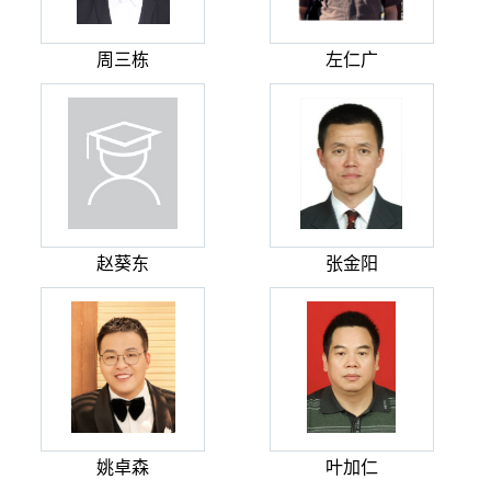
周三栋
左仁广
赵葵东
张金阳
姚卓森
叶加仁