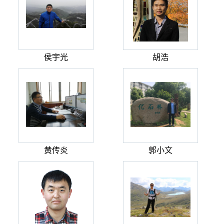
侯宇光
胡浩
黄传炎
郭小文