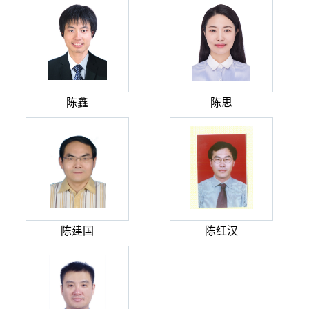
陈鑫
陈思
陈建国
陈红汉