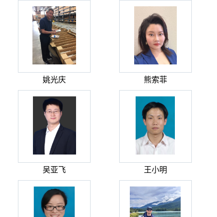
姚光庆
熊索菲
吴亚飞
王小明