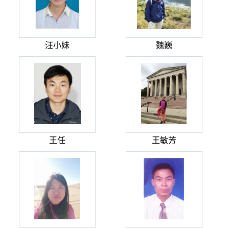
汪小妹
魏巍
王任
王敏芳