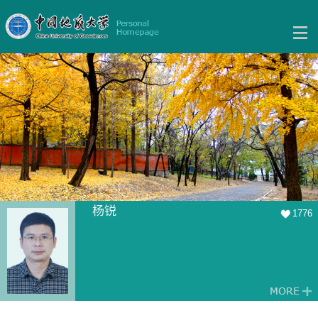
杨锐
1776