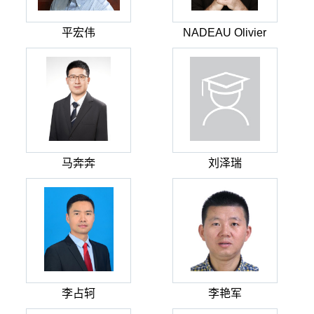
平宏伟
NADEAU Olivier
马奔奔
刘泽瑞
李占轲
李艳军