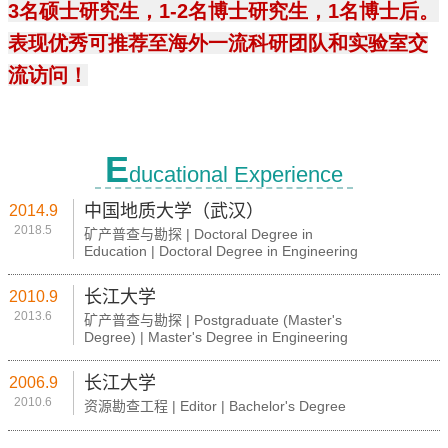
E
ducational Experience
中国地质大学（武汉）
2014.9
2018.5
矿产普查与勘探 | Doctoral Degree in
Education | Doctoral Degree in Engineering
长江大学
2010.9
2013.6
矿产普查与勘探 | Postgraduate (Master's
Degree) | Master's Degree in Engineering
长江大学
2006.9
2010.6
资源勘查工程 | Editor | Bachelor's Degree