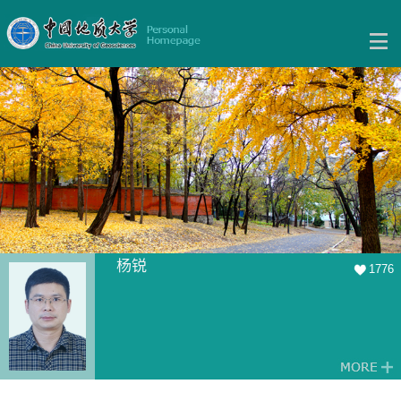
杨锐
1776