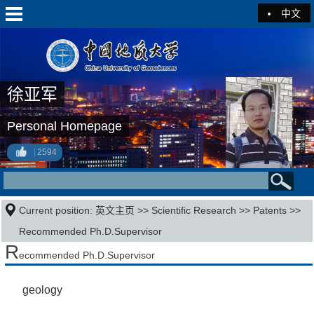
中文
徐亚军
Personal Homepage
2594
Current position:
英文主页
>>
Scientific Research
>>
Patents
>>
Recommended Ph.D.Supervisor
R
ecommended Ph.D.Supervisor
geology