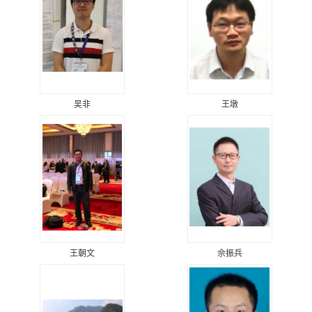
吴非
王墩
王朝文
佘振兵