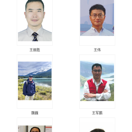
王振胜
王伟
魏巍
王军鹏