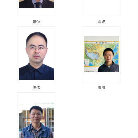
戴恒
邓浩
陈伟
曹凯