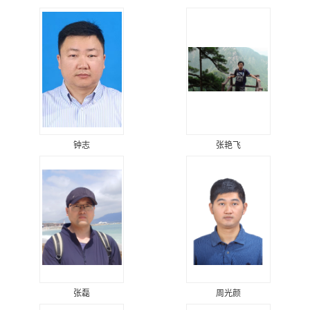
钟志
张艳飞
张磊
周光颜