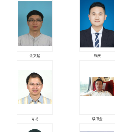
余文超
熊庆
肖龙
续海金