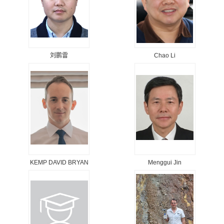
刘鹏雷
Chao Li
KEMP DAVID BRYAN
Menggui Jin