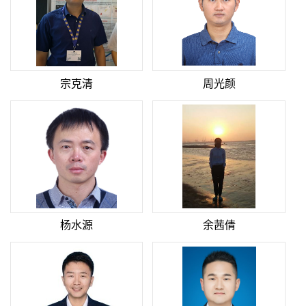
宗克清
周光颜
杨水源
余茜倩