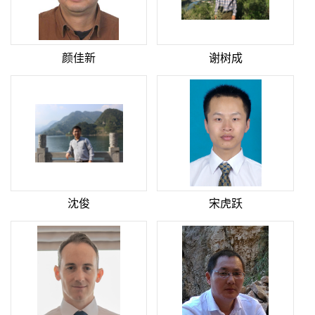
颜佳新
谢树成
沈俊
宋虎跃