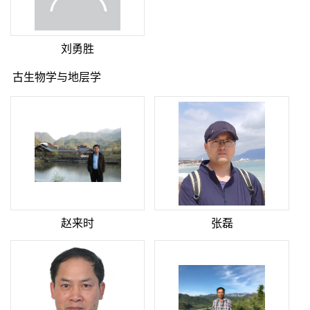
刘勇胜
古生物学与地层学
赵来时
张磊