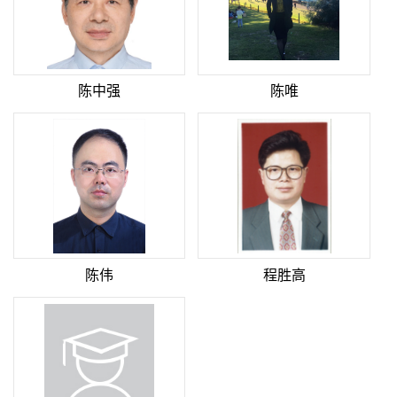
陈中强
陈唯
陈伟
程胜高