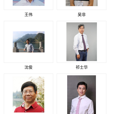
王伟
吴非
沈俊
祁士华