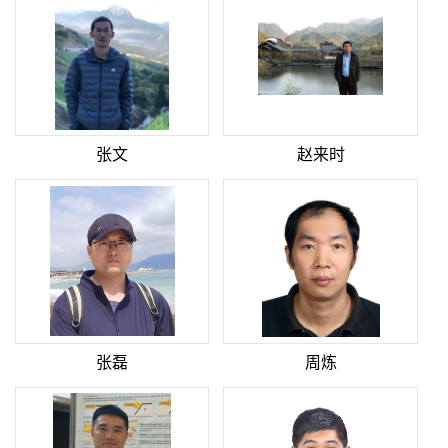
张文
赵来时
张磊
周炼