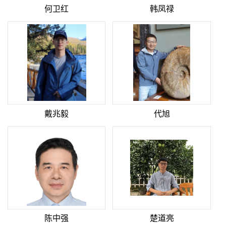
何卫红
韩凤禄
戴兆毅
代旭
陈中强
楚道亮