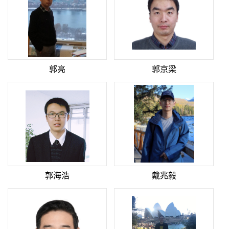
郭亮
郭京梁
郭海浩
戴兆毅