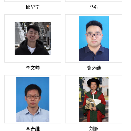
邱华宁
马强
李文帅
骆必继
李奇维
刘鹏