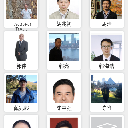
JACOPO
胡兆初
胡浩
DA...
郭伟
郭亮
郭海浩
戴兆毅
陈中强
陈唯