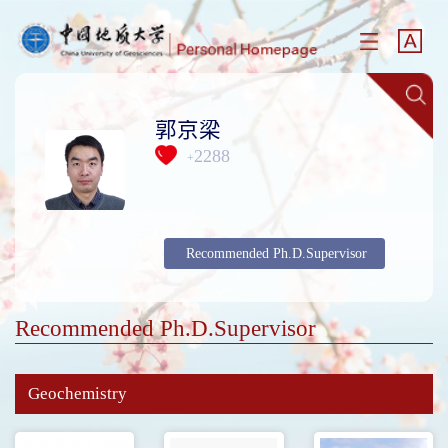
郭京梁
2288
+
Recommended Ph.D.Supervisor
Recommended Ph.D.Supervisor
Geochemistry