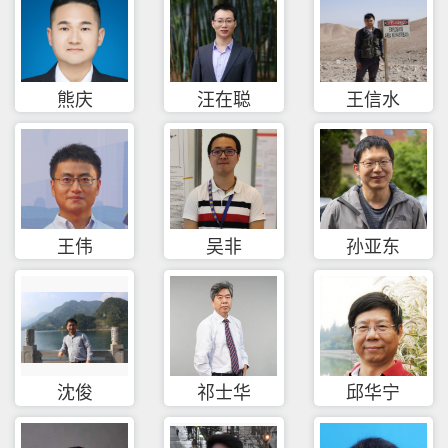
熊庆
汪在聪
王信水
王伟
吴非
孙亚东
沈俊
祁士华
邱华宁