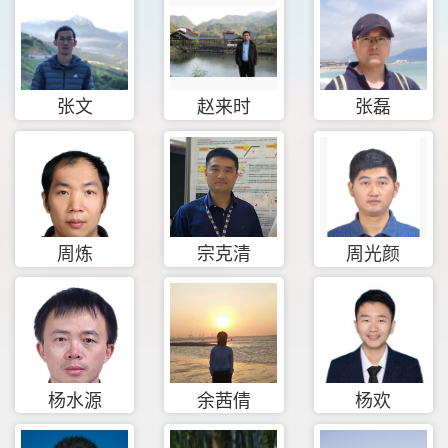
张文
赵来时
张磊
周炼
宗克清
周光颜
杨水源
余茜倩
杨欢