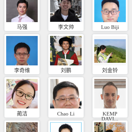
马强
李文帅
Luo Biji
李奇维
刘鹏
刘金铃
蔺洁
Chao Li
KEMP
DAVI...