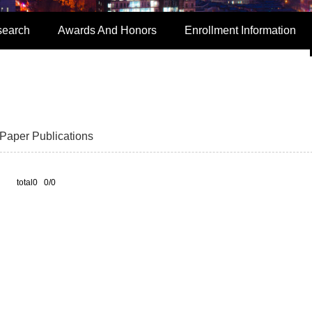
search
Awards And Honors
Enrollment Information
Paper Publications
total0 0/0