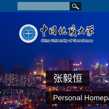
张毅恒
Personal Homep