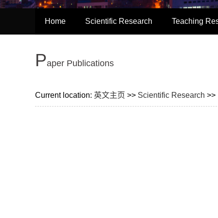
Home
Scientific Research
Teaching Re
P
aper Publications
Current location:
英文主页
>>
Scientific Research
>>