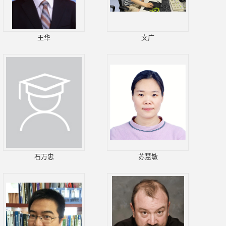
王华
文广
石万忠
苏慧敏