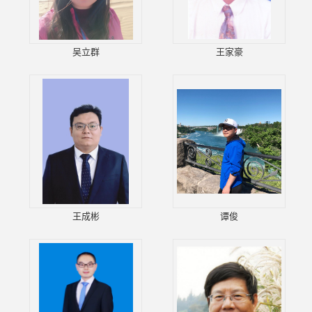
吴立群
王家豪
王成彬
谭俊