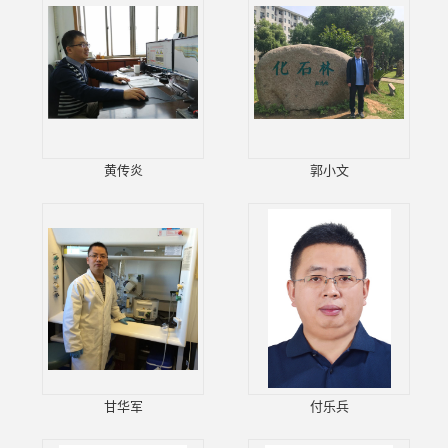
黄传炎
郭小文
甘华军
付乐兵