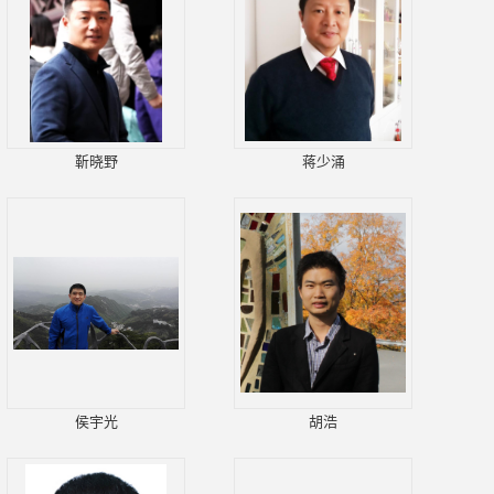
靳晓野
蒋少涌
侯宇光
胡浩