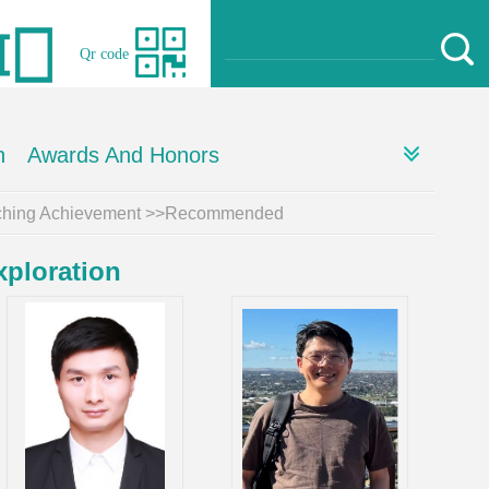
Qr code
h
Awards And Honors
ching Achievement
>>Recommended
xploration