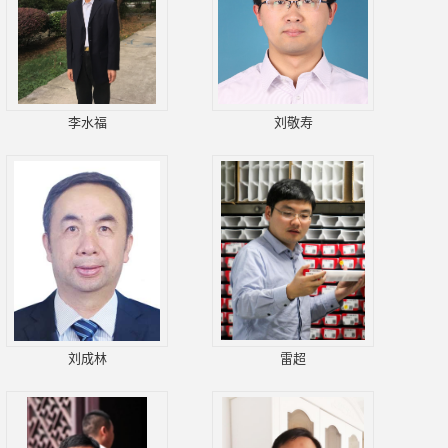
李水福
刘敬寿
刘成林
雷超