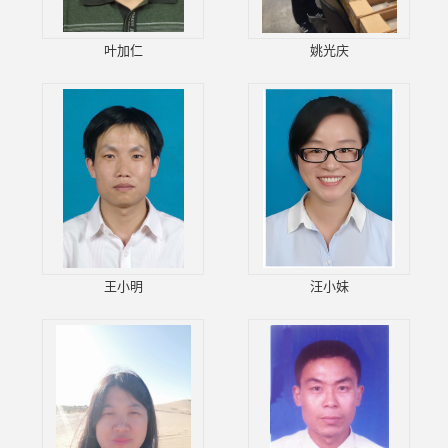
叶加仁
姚光庆
王小明
汪小妹