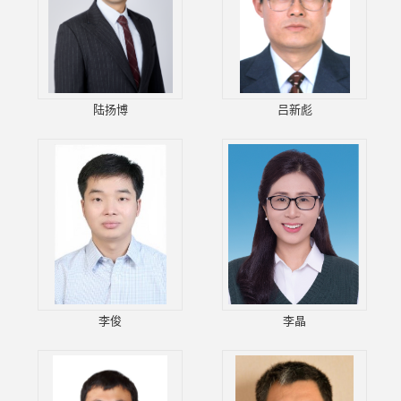
陆扬博
吕新彪
李俊
李晶