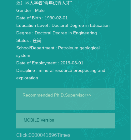
汉）地大学者“青年优秀人才”
Gender :
Male
Date of Birth :
1990-02-01
Education Level :
Doctoral Degree in Education
Degree :
Doctoral Degree in Engineering
Status :
在岗
School/Department :
Petroleum geological
system
Date of Employment :
2019-03-01
Discipline :
mineral resource prospecting and
exploration
Recommended Ph.D.Supervisor>>
MOBILE Version
Click:
0000041696
Times