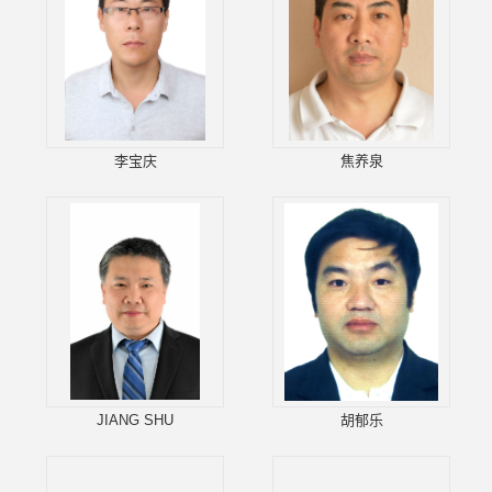
李宝庆
焦养泉
JIANG SHU
胡郁乐