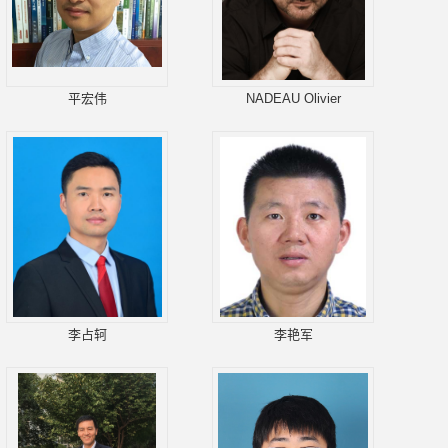
平宏伟
NADEAU Olivier
李占轲
李艳军