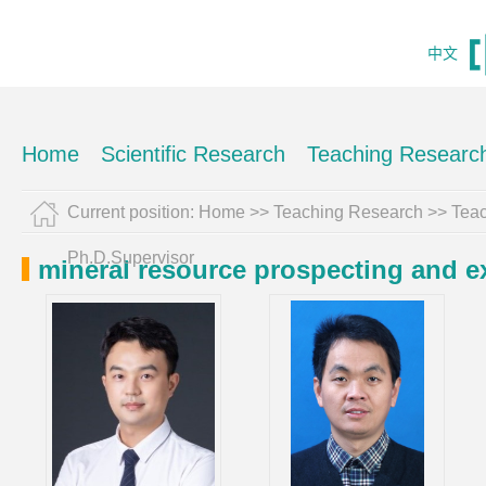
中文
Home
Scientific Research
Teaching Researc
Current position:
Home
>>
Teaching Research
>>
Tea
Ph.D.Supervisor
mineral resource prospecting and e