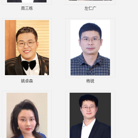
周三栋
左仁广
姚卓森
杨锐