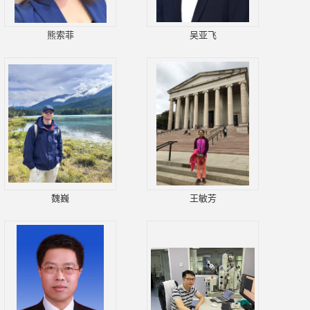
熊索菲
吴亚飞
魏巍
王敏芳