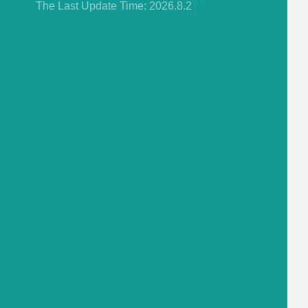
The Last Update Time:
2026
.
8
.
2