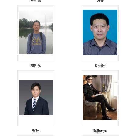
王伦澈
万波
陶明辉
刘修国
梁迅
liujianyu