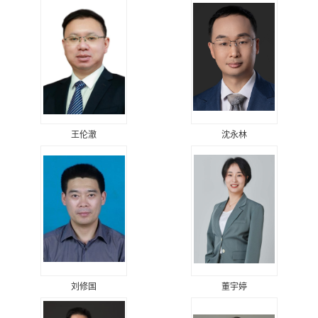
王伦澈
沈永林
刘修国
董宇婷