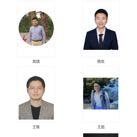
周琪
杨欢
王旭
王轶