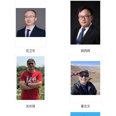
花卫华
顾西辉
董志文
关庆锋