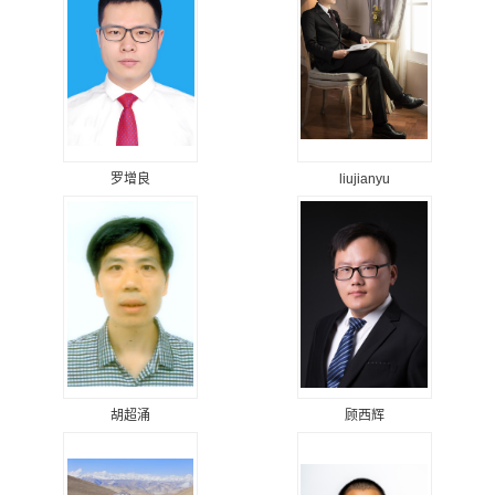
罗增良
liujianyu
胡超涌
顾西辉