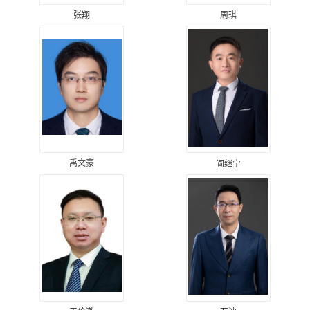
张翔
周琪
禹文豪
阎继宁