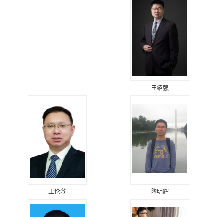
王绍强
王伦澈
陶明辉