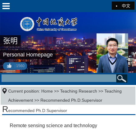
中文
张明
Personal Homepage
1560
Current position:
Home
>>
Teaching Research
>>
Teaching
Achievement
>> Recommended Ph.D.Supervisor
R
ecommended Ph.D.Supervisor
Remote sensing science and technology