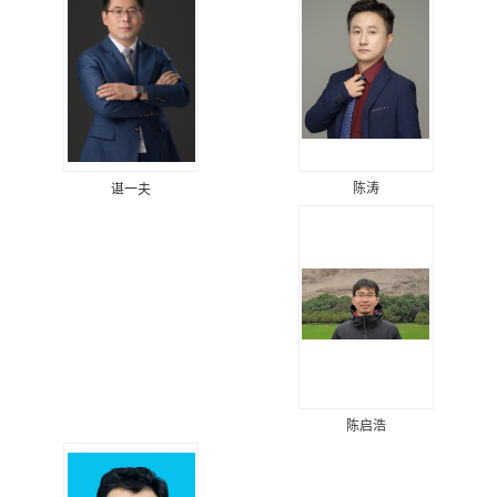
陈涛
谌一夫
陈启浩