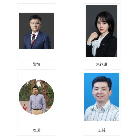
张翔
朱祺琪
周琪
王毅