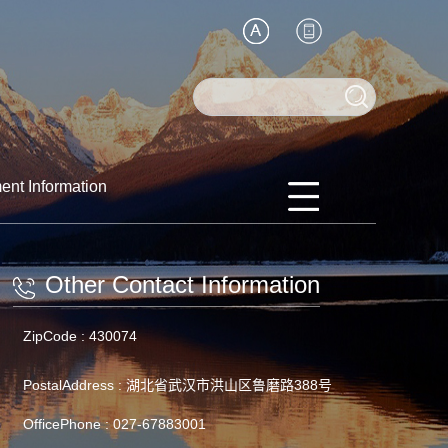
ent Information
Other Contact Information
ZipCode :
430074
PostalAddress :
湖北省武汉市洪山区鲁磨路388号
OfficePhone :
027-67883001