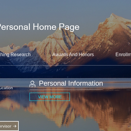
hing Research
Awards And Honors
Enrollm
Personal Information
ucation
VIEW MORE
rvisor