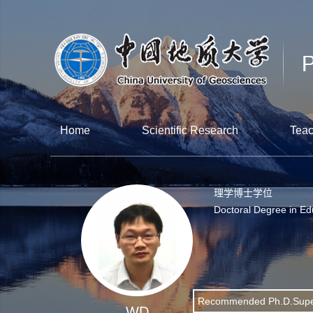
Home
Scientific Research
Teac
理学博士学位
Doctoral Degree in Ed
Recommended Ph.D.Supe
WD