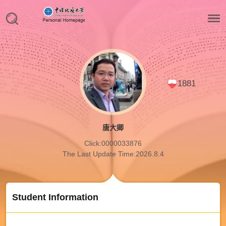
1881
唐大卿
Click:
0000033876
The Last Update Time:
2026
.
8
.
4
Student Information