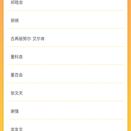
祁晓龙
郑祺
古再丽努尔·艾尔肯
董科良
董百会
张文天
谢强
龙友文