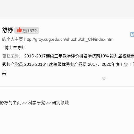
舒杼
赞
1872
的个人主页 http://grzy.cug.edu.cn/shuzhu/zh_CN/index.htm
博士生导师
曾获荣誉：
2015~2017连续三年教学评价排名学院前10% 第九届校级
秀共产党员 2015-2016年度校级优秀共产党员 2017、2020年度工
兵
舒杼的主页
>>
科学研究
>>
研究领域