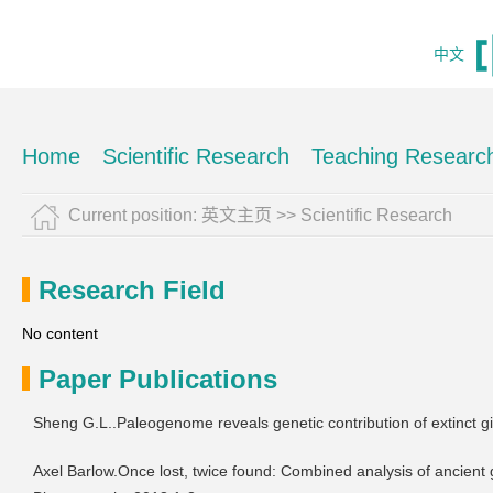
中文
Home
Scientific Research
Teaching Researc
Current position:
英文主页
>>
Scientific Research
Research Field
No content
Paper Publications
Sheng G.L..Paleogenome reveals genetic contribution of extinct gi
Axel Barlow.Once lost, twice found: Combined analysis of ancient 