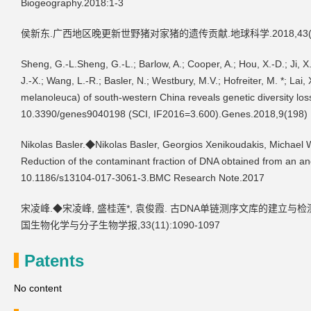
Biogeography.2018:1-3
侯新东.广西地区晚更新世野猪对家猪的遗传贡献.地球科学.2018,43(11
Sheng, G.-L.Sheng, G.-L.; Barlow, A.; Cooper, A.; Hou, X.-D.; Ji, X.-
J.-X.; Wang, L.-R.; Basler, N.; Westbury, M.V.; Hofreiter, M. *; Lai
melanoleuca) of south-western China reveals genetic diversity lo
10.3390/genes9040198 (SCI, IF2016=3.600).Genes.2018,9(198)
Nikolas Basler.◆Nikolas Basler, Georgios Xenikoudakis, Michael W
Reduction of the contaminant fraction of DNA obtained from an a
10.1186/s13104-017-3061-3.BMC Research Note.2017
宋凌峰.◆宋凌峰, 盛桂莲*, 袁俊霞. 古DNA单链测序文库的建立与检测. 中国
国生物化学与分子生物学报,33(11):1090-1097
Patents
No content