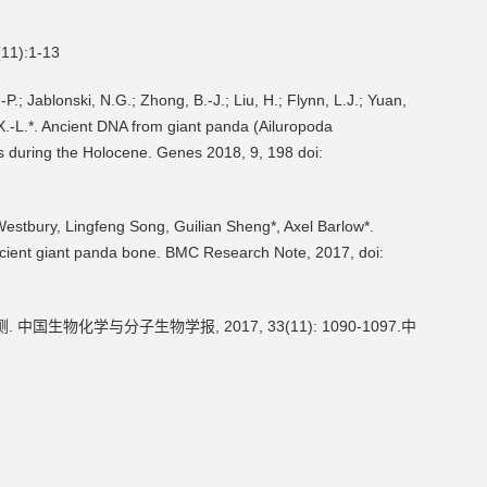
):1-13
P.; Jablonski, N.G.; Zhong, B.-J.; Liu, H.; Flynn, L.J.; Yuan,
, X.-L.*. Ancient DNA from giant panda (Ailuropoda
ss during the Holocene. Genes 2018, 9, 198 doi:
estbury, Lingfeng Song, Guilian Sheng*, Axel Barlow*.
ncient giant panda bone. BMC Research Note, 2017, doi:
生物化学与分子生物学报, 2017, 33(11): 1090-1097.中