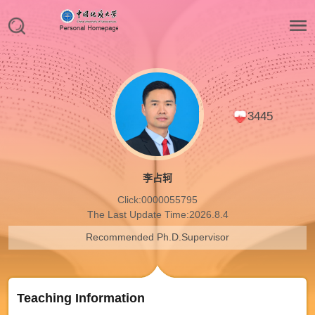
3445
李占轲
Click:
0000055795
The Last Update Time:
2026
.
8
.
4
Recommended Ph.D.Supervisor
Teaching Information