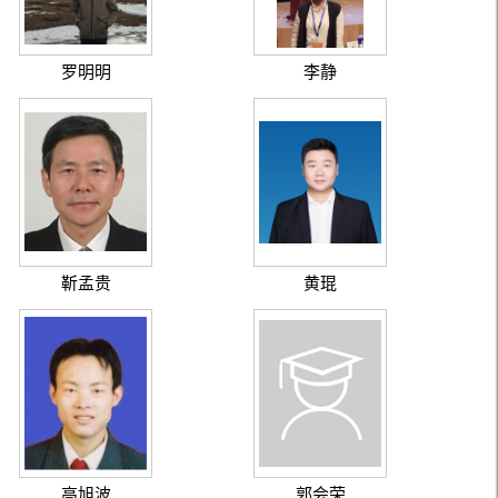
罗明明
李静
靳孟贵
黄琨
高旭波
郭会荣