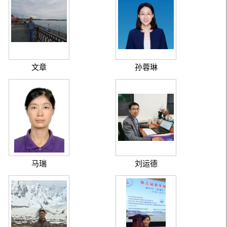
文章
孙蓉琳
马瑞
刘运德