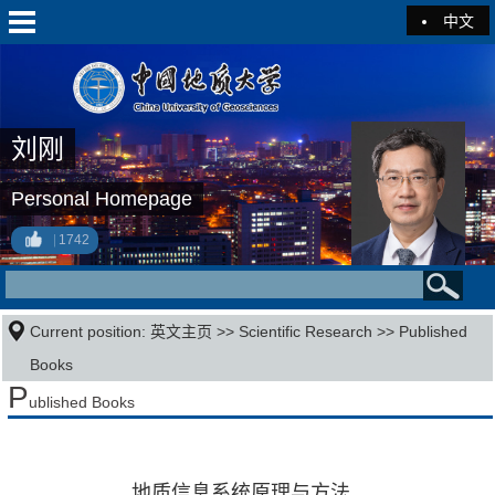
中文
刘刚
Personal Homepage
1742
Current position:
英文主页
>>
Scientific Research
>>
Published
Books
P
ublished Books
地质信息系统原理与方法