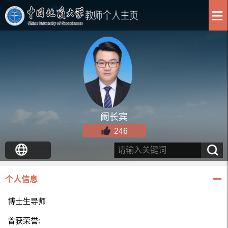
阚长宾
246
个人信息
博士生导师
曾获荣誉: