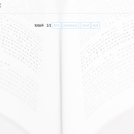
究
total4 1/1
first
previous
next
last