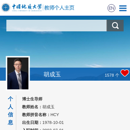
首页
科学研究
教学研究
获奖信息
胡成玉
1578
个
学生信息
个
博士生导师
招生信息
人
教师姓名：
胡成玉
信
教师拼音名称：
HCY
我的相册
息
出生日期：
1978-10-01