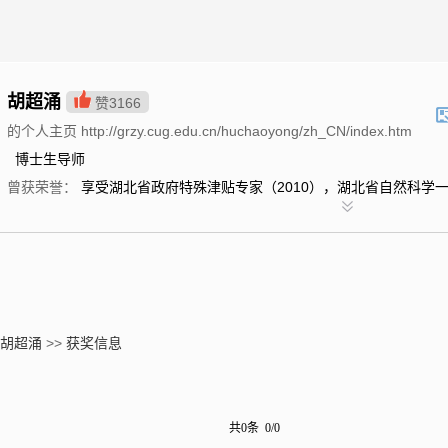
胡超涌
赞
3166
的个人主页 http://grzy.cug.edu.cn/huchaoyong/zh_CN/index.htm
博士生导师
曾获荣誉：
享受湖北省政府特殊津贴专家（2010），湖北省自然科学一
胡超涌
>>
获奖信息
共0条 0/0