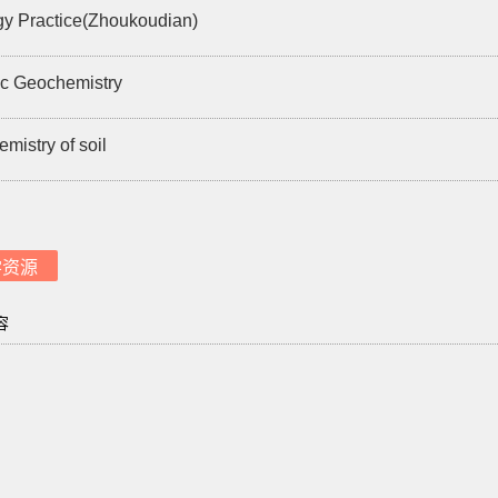
y Practice(Zhoukoudian)
c Geochemistry
mistry of soil
学资源
容