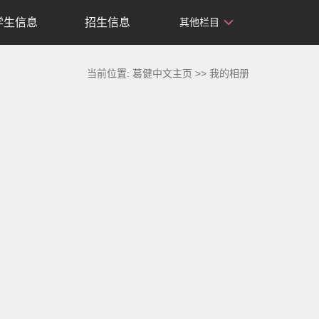
学生信息
招生信息
其他栏目
当前位置:
葛健中文主页
>>
我的相册