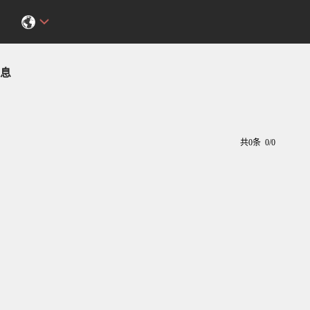
息
共0条 0/0