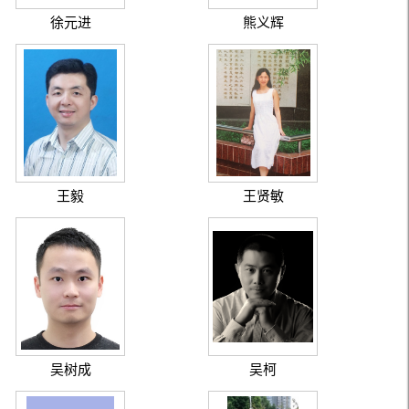
徐元进
熊义辉
王毅
王贤敏
吴树成
吴柯