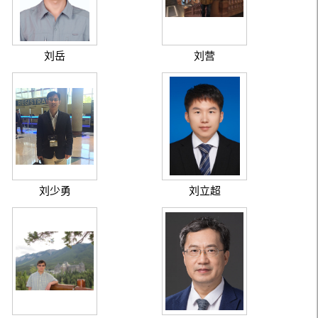
刘岳
刘营
刘少勇
刘立超