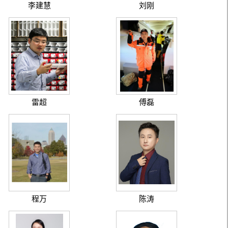
李建慧
刘刚
雷超
傅磊
程万
陈涛