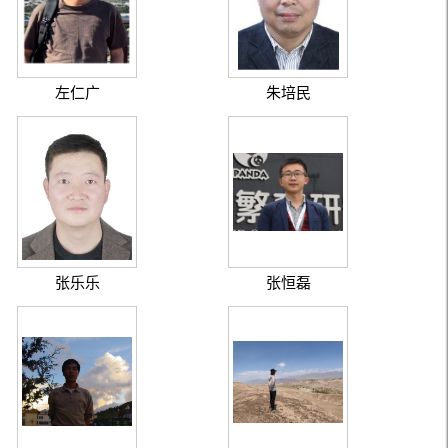
左仁广
朱培民
张乐乐
张恒磊