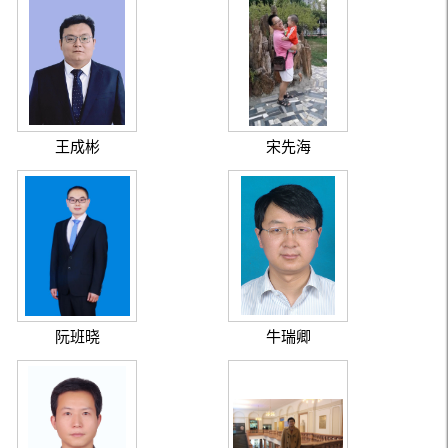
王成彬
宋先海
阮班晓
牛瑞卿