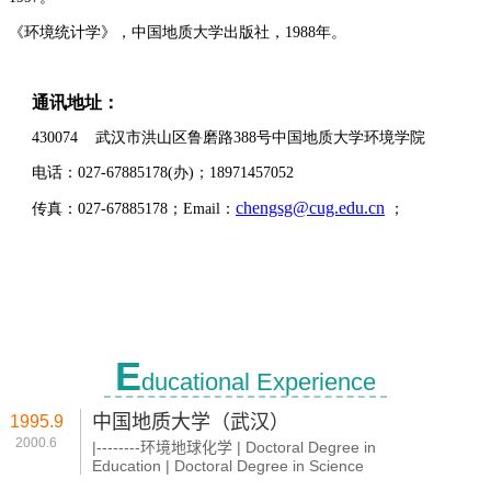
E
ducational Experience
中国地质大学（武汉）
1995.9
2000.6
|--------环境地球化学 | Doctoral Degree in
Education | Doctoral Degree in Science