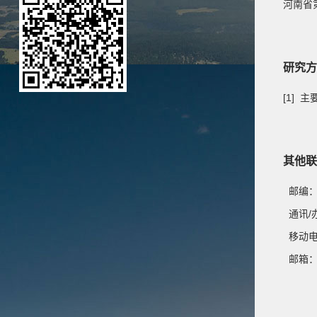
河南省
研究方
[1]
其他联
邮编
通讯/
移动
邮箱