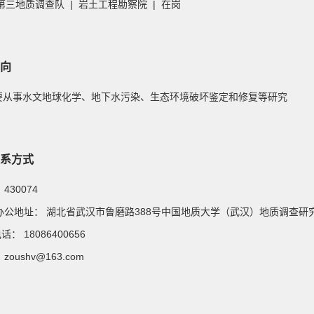
第三地质调查队 | 岩土工程勘察院 | 在岗
向
 主要从事水文地球化学、地下水污染、生态环境破坏鉴定和修复等研究
系方式
：
430074
办公地址：
湖北省武汉市鲁磨路388号中国地质大学（武汉）地质调查研究
电话：
18086400656
：
zoushv@163.com