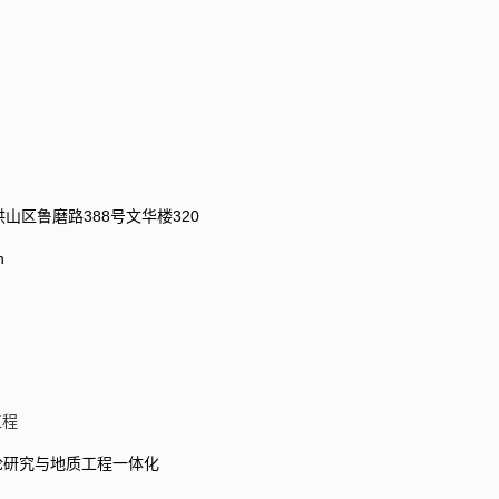
山区鲁磨路388号文华楼320
n
工程
论研究与地质工程一体化