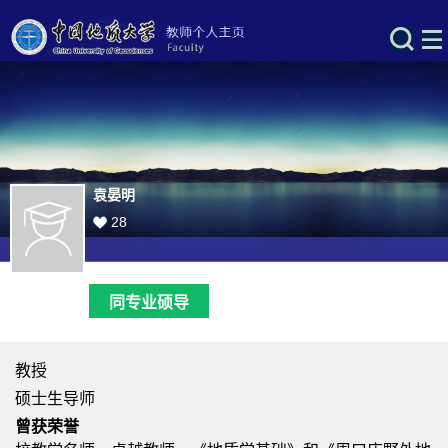
袁晏明
28
同专业硕导
教授
硕士生导师
曾获荣誉