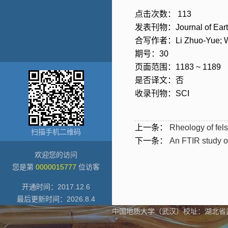
点击次数：
113
发表刊物：Journal of Eart
合写作者：Li Zhuo-Yue; Wen
期号：30
页面范围：1183 ~ 1189
是否译文：否
收录刊物：SCI
上一条：
Rheology of fels
扫描手机二维码
下一条：
An FTIR study of
欢迎您的访问
您是第
0000015777
位访客
开通时间：
2017
.
12
.
6
最后更新时间：
2026
.
8
.
4
中国地质大学（武汉）校址：湖北省武