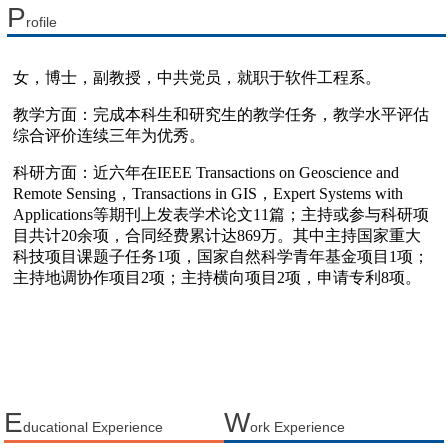
P
rofile
E
W
ducational Experience
ork Experience