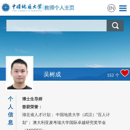
首页
科学研究
教学研究
获奖信息
吴树成
152
个
学生信息
个
博士生导师
招生信息
人
曾获荣誉：
信
湖北省人才计划； 中国地质大学（武汉）“百人计
我的相册
息
划”； 澳大利亚麦考瑞大学国际卓越研究奖学金