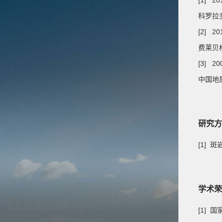
[1] 20
科罗拉
[2] 20
费莱贝
[3] 2
中国地
研究方
[1]
学术荣
[1] 