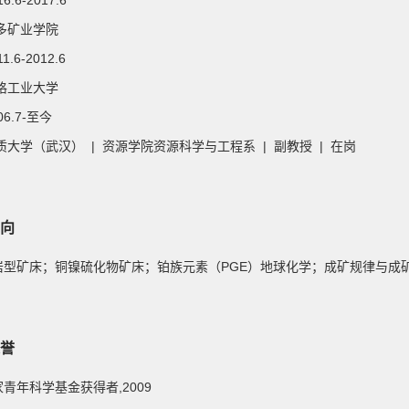
16.6-2017.6
多矿业学院
11.6-2012.6
格工业大学
006.7-至今
质大学（武汉） | 资源学院资源科学与工程系 | 副教授 | 在岗
向
 斑岩型矿床；铜镍硫化物矿床；铂族元素（PGE）地球化学；成矿规律与成
誉
国家青年科学基金获得者,2009