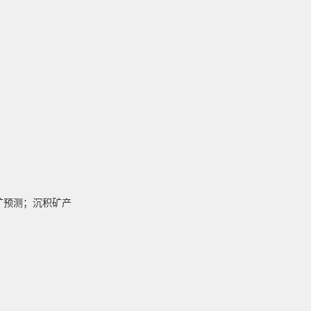
矿预测；沉积矿产