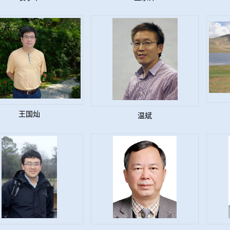
王国灿
温斌