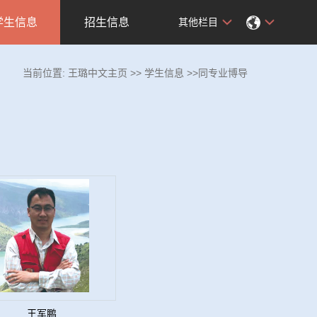
学生信息
招生信息
其他栏目
当前位置:
王璐中文主页
>>
学生信息
>>同专业博导
王军鹏