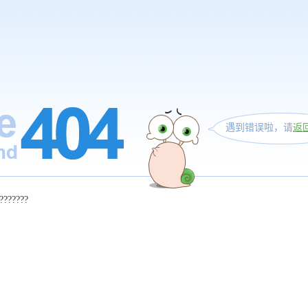
遇到错误啦，请
返
???????