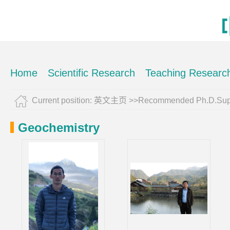
Home
Scientific Research
Teaching Researc
Current position:
英文主页
>>Recommended Ph.D.Supe
Geochemistry