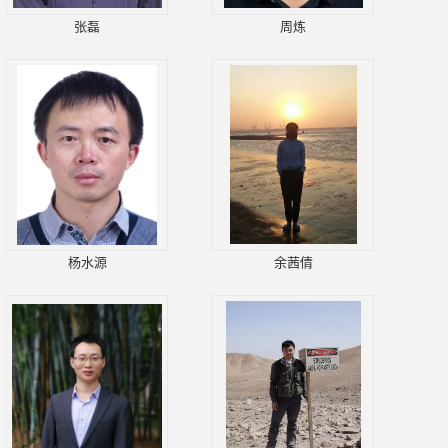
张磊
周炼
杨水源
余茜倩