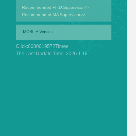
Recommended Ph.D.Supervisor>>
Recommended MA Supervisor>>
MOBILE Version
Click:
0000019572
Times
The Last Update Time:
2026
.
1
.
16