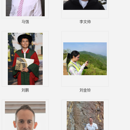
马强
李文帅
刘鹏
刘金铃