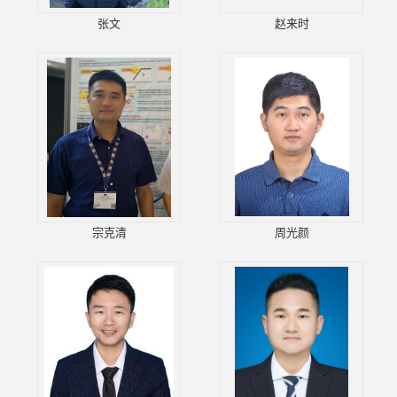
张文
赵来时
宗克清
周光颜