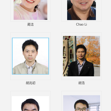
蔺洁
Chao Li
胡兆初
胡浩