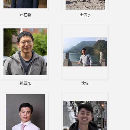
汪在聪
王信水
孙亚东
沈俊