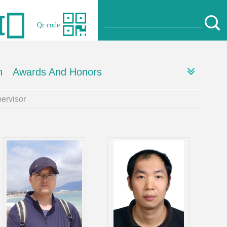
Qr code
h
Awards And Honors
rvisor