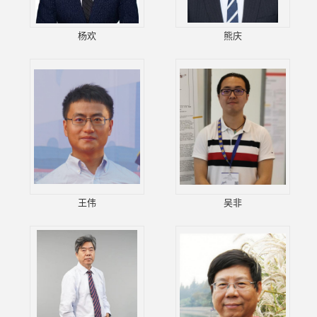
杨欢
熊庆
王伟
吴非