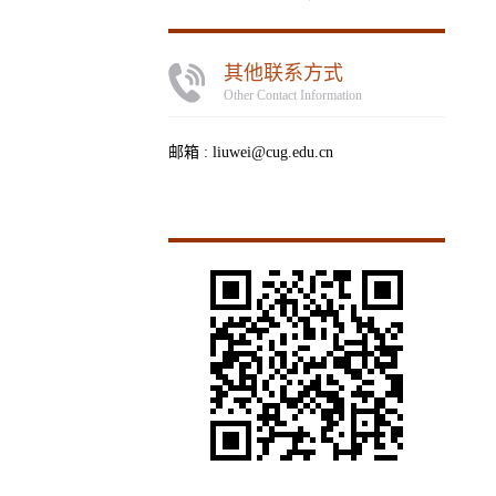
其他联系方式
Other Contact Information
邮箱 :
liuwei@cug.edu.cn