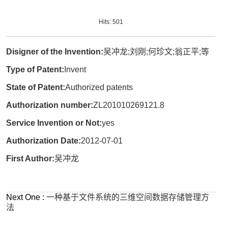
Hits:
501
Disigner of the Invention:
吴冲龙;刘刚;何珍文;翁正平;等
Type of Patent:
Invent
State of Patent:
Authorized patents
Authorization number:
ZL201010269121.8
Service Invention or Not:
yes
Authorization Date:
2012-07-01
First Author:
吴冲龙
Next One :
一种基于文件系统的三维空间数据存储管理方
法