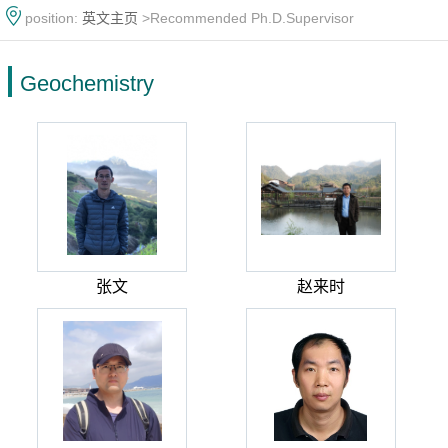
position:
英文主页
>Recommended Ph.D.Supervisor
Geochemistry
张文
赵来时