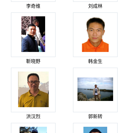
李奇维
刘成林
靳晓野
韩金生
洪汉烈
郭新转