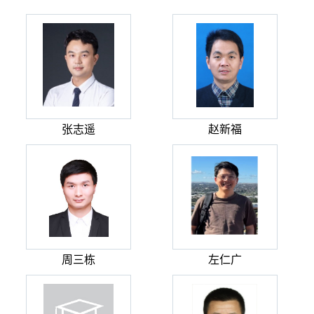
张志遥
赵新福
周三栋
左仁广