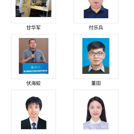
甘华军
付乐兵
伏海蛟
董田