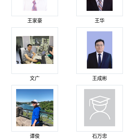
王家豪
王华
文广
王成彬
谭俊
石万忠