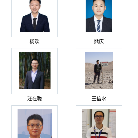
杨欢
熊庆
汪在聪
王信水