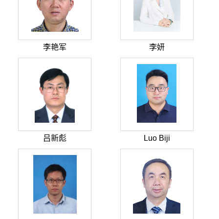
李艳军
李妍
吕新彪
Luo Biji