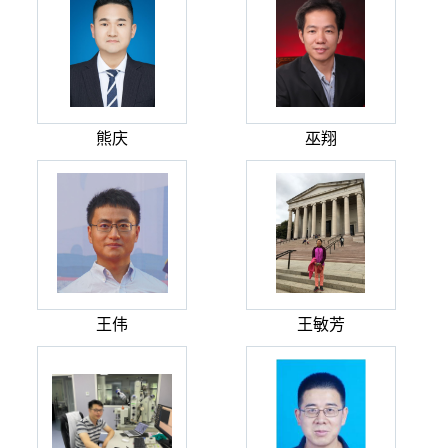
熊庆
巫翔
王伟
王敏芳