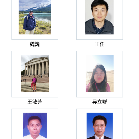
魏巍
王任
王敏芳
吴立群