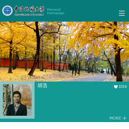
胡浩
1014