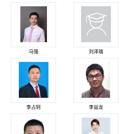
马强
刘泽瑞
李占轲
李益龙