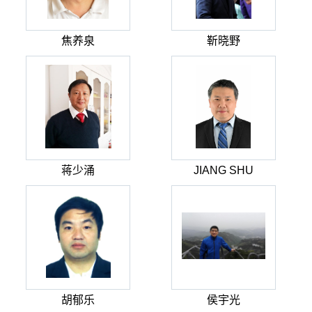
焦养泉
靳晓野
蒋少涌
JIANG SHU
胡郁乐
侯宇光