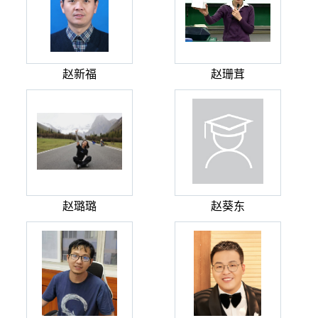
赵新福
赵珊茸
赵璐璐
赵葵东