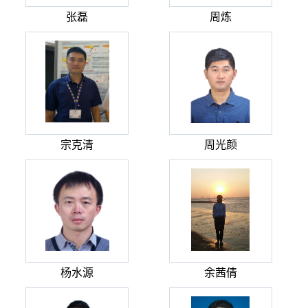
张磊
周炼
宗克清
周光颜
杨水源
余茜倩