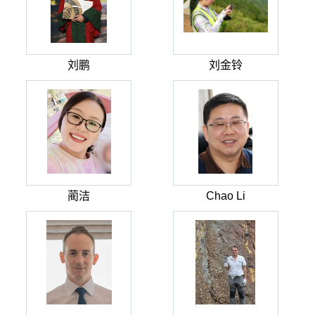
刘鹏
刘金铃
蔺洁
Chao Li