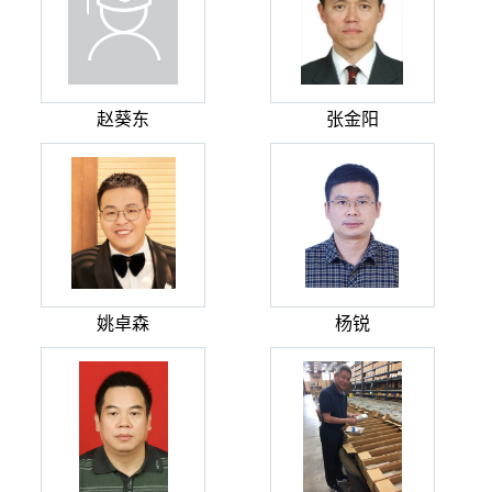
赵葵东
张金阳
姚卓森
杨锐