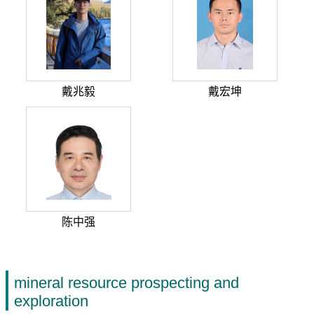
戴兆毅
戴宏坤
陈中强
mineral resource prospecting and
exploration