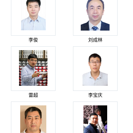
李俊
刘成林
雷超
李宝庆