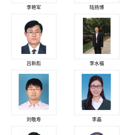
李艳军
陆扬博
吕新彪
李水福
刘敬寿
李晶