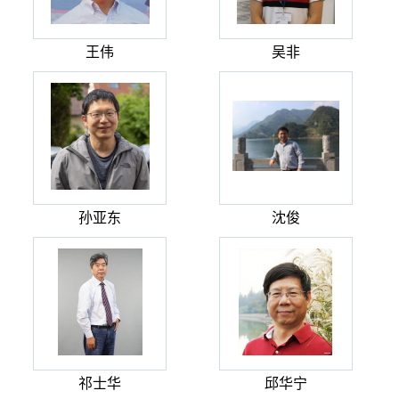
王伟
吴非
孙亚东
沈俊
祁士华
邱华宁