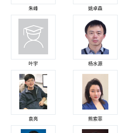
朱峰
姚卓森
叶宇
杨水源
袁亮
熊索菲