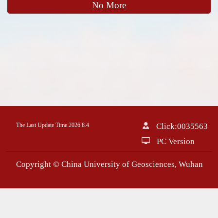
No More
The Last Update Time:
2026
.
8
.
4
Click:
0035563
PC Version
Copyright © China University of Geosciences, Wuhan