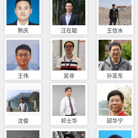
熊庆
汪在聪
王信水
王伟
吴非
孙亚东
沈俊
祁士华
邱华宁