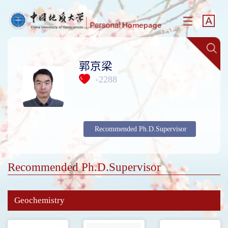
郭京梁
2288
+
Recommended Ph.D.Supervisor
Recommended Ph.D.Supervisor
Geochemistry