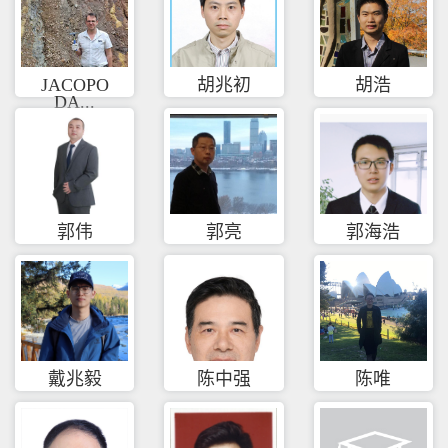
JACOPO
胡兆初
胡浩
DA...
郭伟
郭亮
郭海浩
戴兆毅
陈中强
陈唯