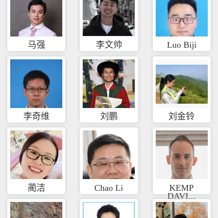
马强
李文帅
Luo Biji
李奇维
刘鹏
刘金铃
蔺洁
Chao Li
KEMP
DAVI...