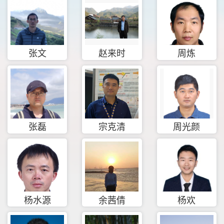
张文
赵来时
周炼
张磊
宗克清
周光颜
杨水源
余茜倩
杨欢