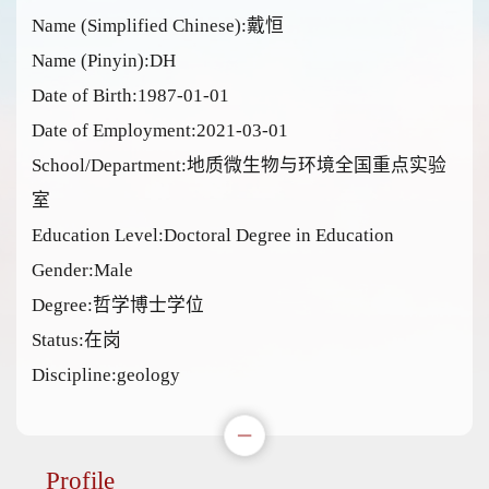
Name (Simplified Chinese):戴恒
Name (Pinyin):DH
Date of Birth:1987-01-01
Date of Employment:2021-03-01
School/Department:地质微生物与环境全国重点实验
室
Education Level:Doctoral Degree in Education
Gender:Male
Degree:哲学博士学位
Status:在岗
Discipline:geology
Profile